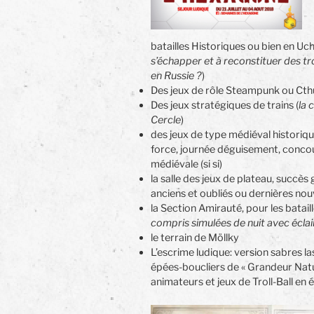
batailles Historiques ou bien en Uch
s’échapper et à reconstituer des tro
en Russie ?
)
Des jeux de rôle Steampunk ou Cth
Des jeux stratégiques de trains (
la 
Cercle
)
des jeux de type médiéval historiqu
force, journée déguisement, conco
médiévale (si si)
la salle des jeux de plateau, succès
anciens et oubliés ou dernières nou
la Section Amirauté, pour les bataill
compris simulées de nuit avec éclair
le terrain de Möllky
L’escrime ludique: version sabres l
épées-boucliers de « Grandeur Natu
animateurs et jeux de Troll-Ball en 