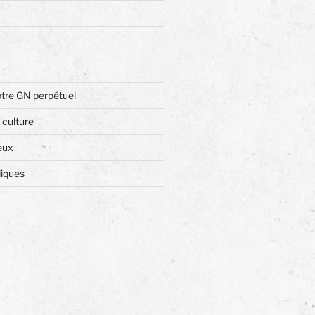
otre GN perpétuel
 culture
eux
diques