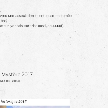
,
avec une association talentueuse costumée
-bas)
ateur lyonnais (surprise aussi, chuuuuut).
e-Mystère 2017
BLIÉ
 MARS 2018