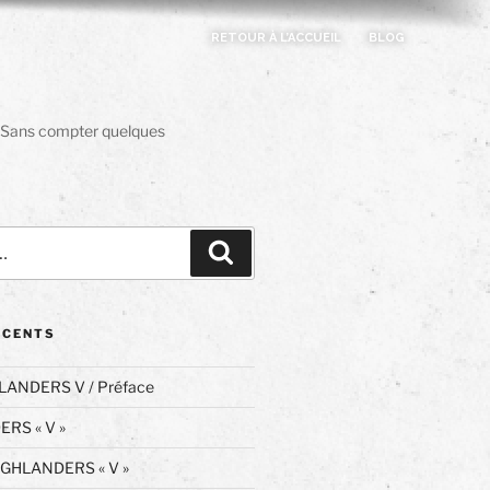
RETOUR À L’ACCUEIL
BLOG
es. Sans compter quelques
Recherche
ÉCENTS
LANDERS V / Préface
RS « V »
IGHLANDERS « V »