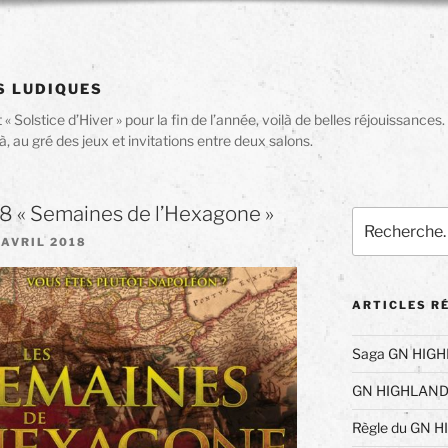
S LUDIQUES
« Solstice d’Hiver » pour la fin de l’année, voilà de belles réjouissanc
 au gré des jeux et invitations entre deux salons.
18 « Semaines de l’Hexagone »
Recherche
pour
BLIÉ
 AVRIL 2018
:
ARTICLES R
Saga GN HIGH
GN HIGHLANDE
Règle du GN H