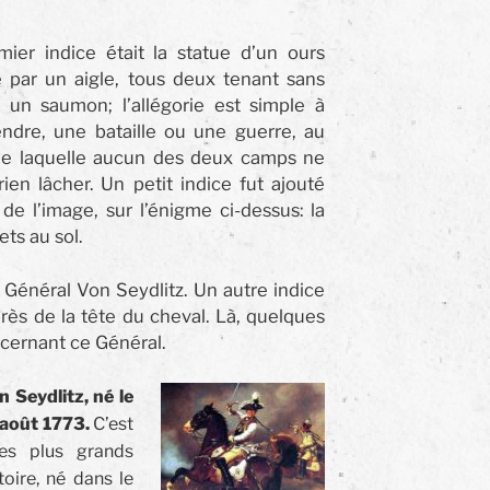
ier indice était la statue d’un ours
 par un aigle, tous deux tenant sans
 un saumon; l’allégorie est simple à
ndre, une bataille ou une guerre, au
de laquelle aucun des deux camps ne
rien lâcher. Un petit indice fut ajouté
de l’image, sur l’énigme ci-dessus: la
ets au sol.
u Général Von Seydlitz. Un autre indice
uprès de la tête du cheval. Là, quelques
ncernant ce Général.
n Seydlitz, né le
 août 1773.
C’est
des plus grands
toire, né dans le