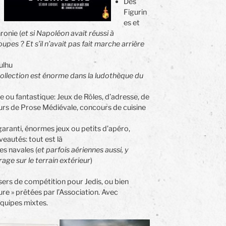
Des
Figurin
es et
ronie (
et si Napoléon avait réussi à
upes ? Et s’il n’avait pas fait marche arrière
ulhu
collection est énorme dans la ludothèque du
e ou fantastique: Jeux de Rôles, d’adresse, de
urs de Prose Médiévale, concours de cuisine
 garanti, énormes jeux ou petits d’apéro,
veautés: tout est là
es navales (
et parfois aériennes aussi, y
age sur le terrain extérieur
)
asers de compétition pour Jedis, ou bien
re » prêtées par l’Association. Avec
équipes mixtes.