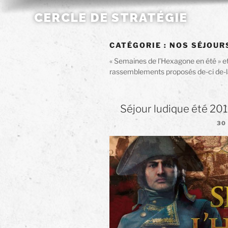
Aller
CERCLE DE STRATÉGIE
au
contenu
principal
CATÉGORIE :
NOS SÉJOUR
« Semaines de l’Hexagone en été » et 
rassemblements proposés de-ci de-là,
Séjour ludique été 20
PU
30
LE