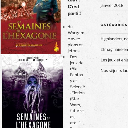
janvier 2018
C’est
parti !
CATÉGORIES
du
Wargam
Highlanders, n
e avec
pions et
L'Imaginaire en
jetons
Des
Les jeux et enj
jeux de
rôle
Nos séjours lu
Fantas
y et
Science
-Fiction
(Star
Wars,
futurist
es,
etc…)