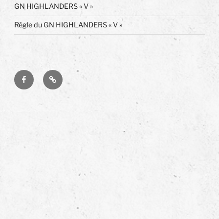
GN HIGHLANDERS « V »
Règle du GN HIGHLANDERS « V »
Facebook
Forum
du
cercle
de
stratégie